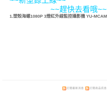
~~新型錄上線~~
~~趕快去看哦~~
1.塑殼海螺1080P 3燈紅外線監控攝影機 YU-MCAM1
訂閱最新消息
訂閱商品訊息